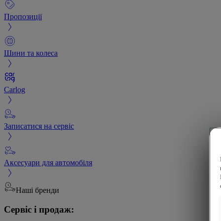
Пропозиції
Шини та колеса
Carlog
Записатися на сервіс
Аксесуари для автомобіля
Наші бренди
Сервіс і продаж: