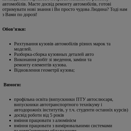
автомобілів. Маєте досвід ремонту автомобілів, готові
отримувати нові знання і Ви просто чудова Людина? Тоді нам
з Вами по дорозі!
Обов’язки:
Рихтування кузовів автомобілів різних марок та
моделей.
Разборка-сборка кузовных деталей авто
Виконання робіт зі зведення, заміни та
ремонту елементів кузова.
Відновлення геометрії кузова;
Вимоги:
профільна освіта (випускники ПТУ автослюсаря,
випускники автотранспортного технікуму і
автодорожніх інститутів, у т.ч. студенти останніх курсів)
досвід роботи від 5 років
вміння працювати з алюмінієм
вміння працювати з вимірювальними системами
та комп’ютерним обладнанням