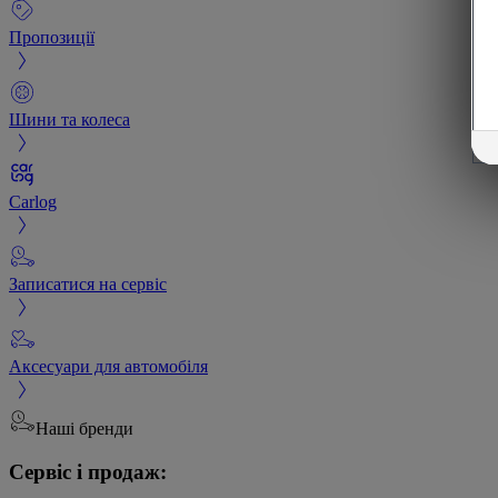
Пропозиції
Шини та колеса
Carlog
Записатися на сервіс
Аксесуари для автомобіля
Наші бренди
Сервіс і продаж: