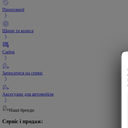
Пропозиції
Шини та колеса
Carlog
Записатися на сервіс
Аксесуари для автомобіля
Наші бренди
Сервіс і продаж: