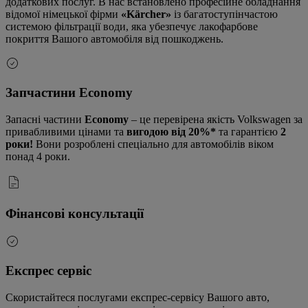
додаткових послуг. В нас встановлено професійне обладнання
відомої німецької фірми
«Kärcher»
із багатоступінчастою
системою фільтрації води, яка убезпечує лакофарбове
покриття Вашого автомобіля від пошкоджень.
Запчастини Economy
Запасні частини
Economy
– це перевірена якість Volkswagen за
привабливими цінами та
вигодою від 20%*
та гарантією
2
роки!
Вони розроблені спеціально для автомобілів віком
понад 4 роки.
Фінансові консультації
Експрес сервіс
Скористайтеся послугами експрес-сервісу Вашого авто,