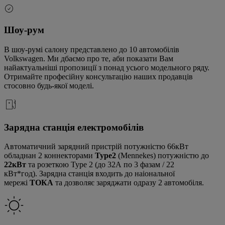
Шоу-рум
В шоу-румі салону представлено до 10 автомобілів
Volkswagen. Ми дбаємо про те, аби показати Вам
найактуальніші пропозиції з понад усього модельного ряду.
Отримайте професійну консультацію наших продавців
стосовно будь-якої моделі.
Зарядна станція електромобілів
Автоматичний зарядний пристрій потужністю 66кВт
обладнан 2 коннекторами
Type2
(Mennekes) потужністю до
22кВт
та розеткою Type 2 (до 32А по 3 фазам / 22
кВт*год). Зарядна станція входить до наіональної
мережі
ТОКА
та дозволяє заряджати одразу 2 автомобіля.