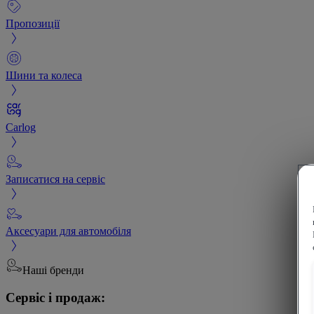
Пропозиції
Шини та колеса
Carlog
Записатися на сервіс
Аксесуари для автомобіля
Наші бренди
Сервіс і продаж: