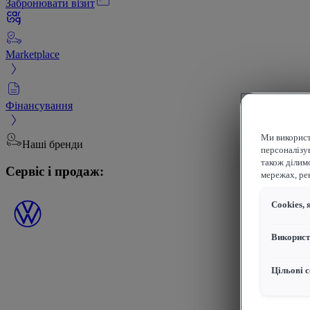
Забронювати візит
Marketplace
Фінансування
Ми використ
Наші бренди
персоналізув
також ділим
Сервіс і продаж:
мережах, рек
Сookies, 
Використ
Цільові с