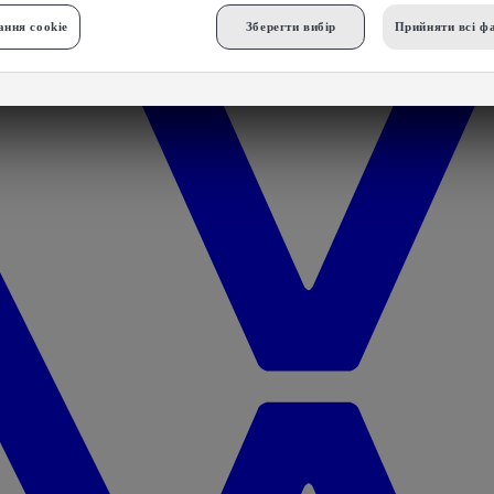
ння cookie
Зберегти вибір
Прийняти всі фа