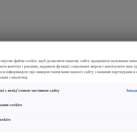
овуємо файли cookie, щоб дозволити нашому сайту працювати належним чино
ати контент і рекламу, надавати функції соціальних мереж і аналізувати наш т
ося інформацією про використання вами нашого сайту з нашими партнерами в 
ламі і аналітиці.
які є невід’ємною частиною сайту
Завжд
ання cookies
ookies