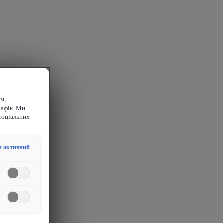
м,
рафік. Ми
соціальних
и активний